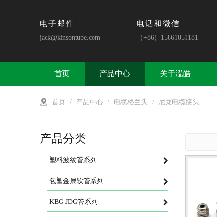
电子邮件
电话和微信
jack@kinsontube.com
（+86）15861051181
首页
产品中心
关于泓皓
首页
/
产品中心
/
电缆格兰头
/
尼龙电缆接头
产品分类
塑料波纹管系列
包塑金属软管系列
KBG JDG管系列