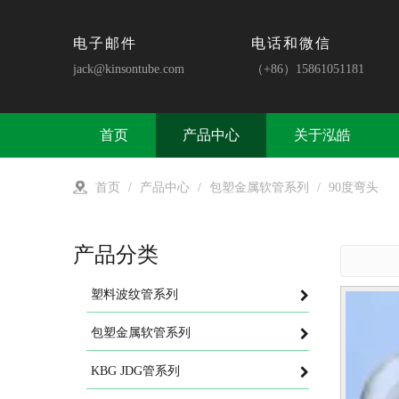
电子邮件
电话和微信
jack@kinsontube.com
（+86）15861051181
首页
产品中心
关于泓皓
首页
/
产品中心
/
包塑金属软管系列
/
90度弯头
产品分类
塑料波纹管系列
包塑金属软管系列
KBG JDG管系列